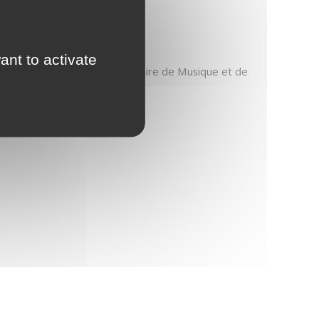
Stephan Soeder
Céline Tourniaire
Joël Vancraeynest
ant to activate
ses compositions au Conservatoire de Musique et de