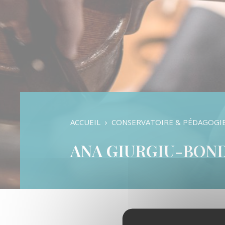
Formation Musicale
Cursus Danse
Cursus Instrumental
Pratiques d’ensembles
Auditions & Examens
ACCUEIL
CONSERVATOIRE & PÉDAGOGI
ANA GIURGIU-BON