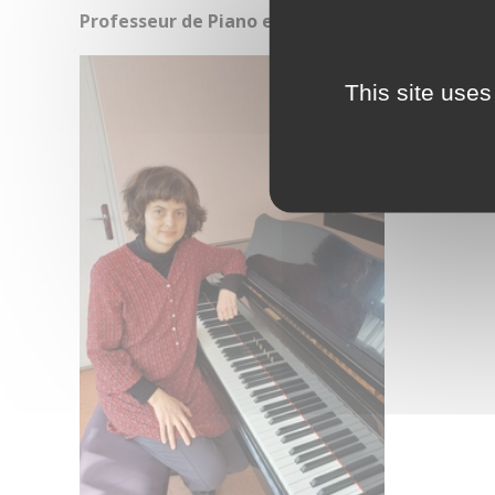
Professeur de Piano et Analyses Compositions
Bonjour,
This site uses
Je suis A
Danse de 
Coronavirus – Musique & Danse