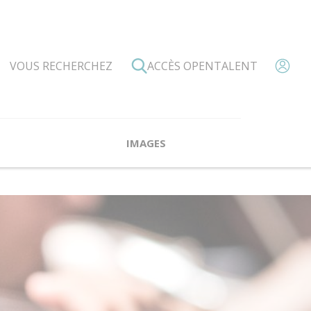
ACCÈS OPENTALENT
IMAGES
’Association PADAM
es professeurs
Valérie Bonardot