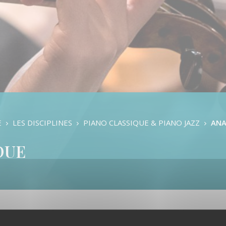
Formation Musicale
L’éveil Musical
Danse Classique
Danse Contemporaine
Danse Modern Jazz
Batterie
Chant
Clarinette
Contrebasse
Cor
Flûte traversière
E
LES DISCIPLINES
PIANO CLASSIQUE & PIANO JAZZ
ANA
Guitare basse
Guitare classique
DUE
Guitare électrique
Hautbois
Grandes Orgues
Piano classique & piano jazz
Saxophone
Percussions
Trombone