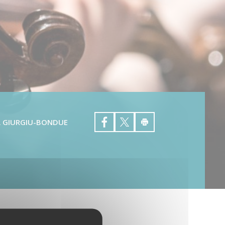
Aliénor Brugaillere
Patrice Couvez
Blandine Cuvillier
Stéphane Chauveau
Benjamin Decoret
Mathilde Engelbach
Myriam Gallet
Ana Giurgiu-Bondue
Bénédicte Gerard
Thierry Grimont
Claire Guilissen
 GIURGIU-BONDUE
Alexandre Koneski
Julien Le Roux
Carlos Marin
Yohann Preel
Cécile Saquet
Simon Schembri
Benoit Sergeur
Aude Sipieter
Barbara Skrodzka