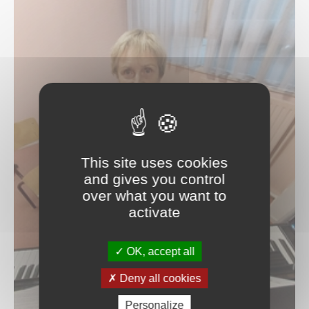
Piano classique & piano jazz
Saxophone
Percussions
Trombone
Trompette
Tuba
Violon
Violon alto
Violoncelle
Les professeurs
Valérie Bonardot
This site uses cookies
Aliénor Brugaillere
and gives you control
Patrice Couvez
over what you want to
Blandine Cuvillier
activate
Stéphane Chauveau
Benjamin Decoret
Mathilde Engelbach
OK, accept all
Myriam Gallet
Ana Giurgiu-Bondue
Deny all cookies
Bénédicte Gerard
Thierry Grimont
Personalize