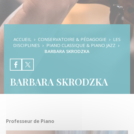
Pratiques d’ensembles
Auditions & Examens
Les Disciplines
Les Orchestres
Formation Musicale
L’éveil Musical
ACCUEIL
CONSERVATOIRE & PÉDAGOGIE
LES
Danse Classique
DISCIPLINES
PIANO CLASSIQUE & PIANO JAZZ
Danse Contemporaine
BARBARA SKRODZKA
Danse Modern Jazz
Batterie
Chant
Clarinette
BARBARA SKRODZKA
Contrebasse
Cor
Flûte traversière
Guitare basse
Guitare classique
Guitare électrique
Hautbois
Professeur de Piano
Grandes Orgues