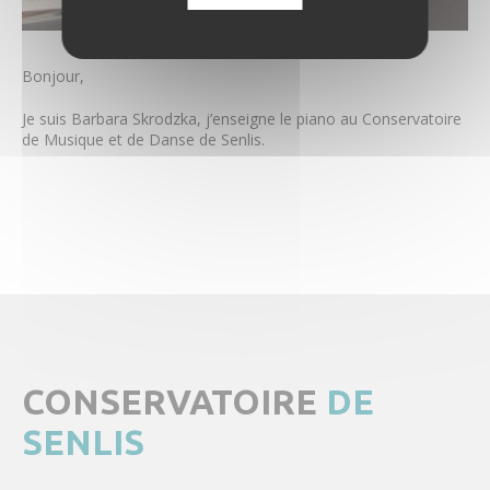
Claire Guilissen
Alexandre Koneski
Julien Le Roux
Bonjour,
Carlos Marin
Yohann Preel
Je suis Barbara Skrodzka, j’enseigne le piano au Conservatoire
Cécile Saquet
de Musique et de Danse de Senlis.
Simon Schembri
Benoit Sergeur
Aude Sipieter
Barbara Skrodzka
Stephan Soeder
Céline Tourniaire
Joël Vancraeynest
Coronavirus – Musique & Danse
Tarifs & règlement intérieur
CONSERVATOIRE
DE
Actualités & Évènements
SENLIS
Images