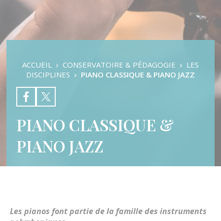
Pratiques d’ensembles
Auditions & Examens
Les Disciplines
Les Orchestres
Formation Musicale
L’éveil Musical
ACCUEIL
CONSERVATOIRE & PÉDAGOGIE
LES
Danse Classique
DISCIPLINES
PIANO CLASSIQUE & PIANO JAZZ
Danse Contemporaine
Danse Modern Jazz
Batterie
Chant
PIANO CLASSIQUE &
Clarinette
Contrebasse
PIANO JAZZ
Cor
Flûte traversière
Guitare basse
Guitare classique
Guitare électrique
Hautbois
Grandes Orgues
Les pianos font partie de la famille des instruments