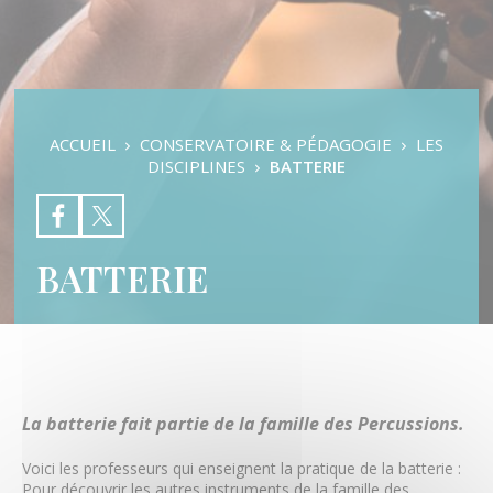
Pratiques d’ensembles
Auditions & Examens
Les Disciplines
Les Orchestres
Formation Musicale
L’éveil Musical
ACCUEIL
CONSERVATOIRE & PÉDAGOGIE
LES
Danse Classique
DISCIPLINES
BATTERIE
Danse Contemporaine
Danse Modern Jazz
Batterie
Chant
BATTERIE
Clarinette
Contrebasse
Cor
Flûte traversière
Guitare basse
Guitare classique
Guitare électrique
La batterie fait partie de la famille des Percussions.
Hautbois
Grandes Orgues
Voici les professeurs qui enseignent la pratique de la batterie :
Pour découvrir les autres instruments de la famille des