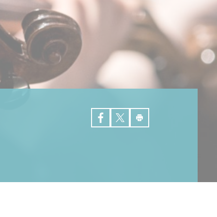
Aliénor Brugaillere
Patrice Couvez
Blandine Cuvillier
Stéphane Chauveau
Benjamin Decoret
Mathilde Engelbach
Myriam Gallet
Ana Giurgiu-Bondue
Bénédicte Gerard
Thierry Grimont
Claire Guilissen
Alexandre Koneski
Julien Le Roux
Carlos Marin
Yohann Preel
Cécile Saquet
Simon Schembri
Benoit Sergeur
Aude Sipieter
Barbara Skrodzka