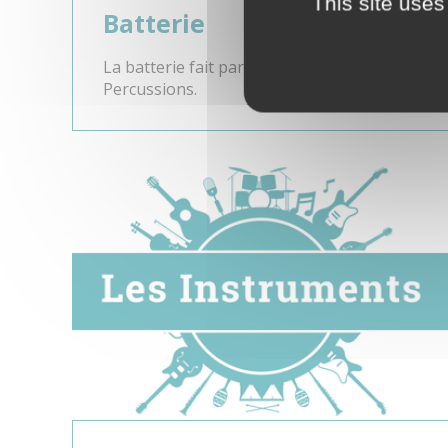
This site uses
Batterie
La batterie fait partie de la famille des
Percussions.