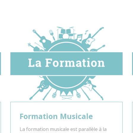
Trompette
Tuba
Violon
Violon alto
Violoncelle
Tarifs & règlement intérieur
Formation Musicale
La formation musicale est parallèle à la