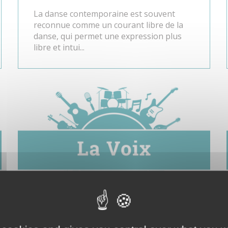
La danse contemporaine est souvent
reconnue comme un courant libre de la
danse, qui permet une expression plus
libre et intui...