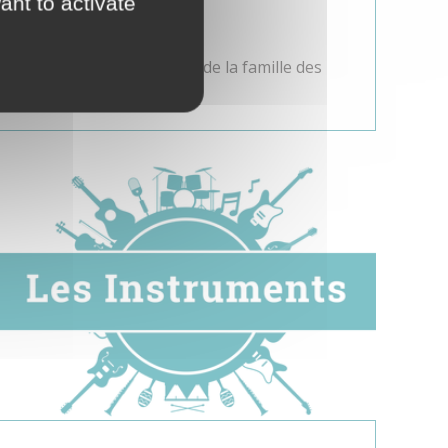
ant to activate
Clarinette
La clarinette fait partie de la famille des
Bois.