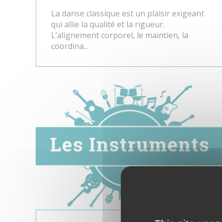
La danse classique est un plaisir exigeant
qui allie la qualité et la rigueur.
L’alignement corporel, le maintien, la
coordina...