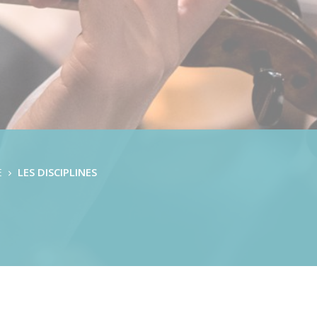
Formation Musicale
L’éveil Musical
Danse Classique
Danse Contemporaine
Danse Modern Jazz
Batterie
Chant
Clarinette
Contrebasse
Cor
Flûte traversière
E
LES DISCIPLINES
Guitare basse
Guitare classique
Guitare électrique
Hautbois
Grandes Orgues
Piano classique & piano jazz
Saxophone
Percussions
Trombone