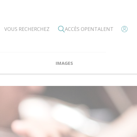
ACCÈS OPENTALENT
IMAGES
’Association PADAM
es professeurs
Valérie Bonardot