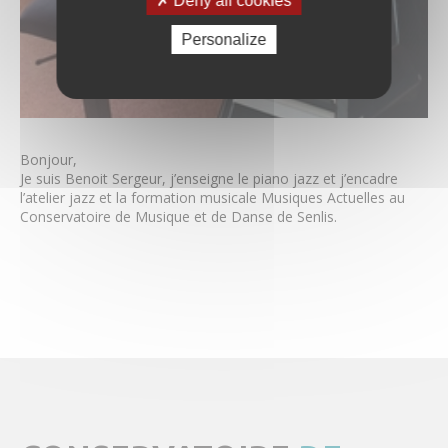
Deny all cookies
Claire Guilissen
Alexandre Koneski
Personalize
Julien Le Roux
Carlos Marin
Yohann Preel
Cécile Saquet
Simon Schembri
Bonjour,
Benoit Sergeur
Je suis Benoit Sergeur, j’enseigne le piano jazz et j’encadre
Aude Sipieter
l’atelier jazz et la formation musicale Musiques Actuelles au
Barbara Skrodzka
Conservatoire de Musique et de Danse de Senlis.
Stephan Soeder
Céline Tourniaire
Joël Vancraeynest
Coronavirus – Musique & Danse
Tarifs & règlement intérieur
Actualités & Évènements
Images