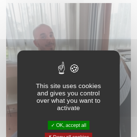
Piano classique & piano jazz
Saxophone
Percussions
Trombone
Trompette
Tuba
Violon
Violon alto
Violoncelle
Les professeurs
Valérie Bonardot
Aliénor Brugaillere
Patrice Couvez
This site uses cookies
Blandine Cuvillier
and gives you control
Stéphane Chauveau
over what you want to
Benjamin Decoret
activate
Mathilde Engelbach
Myriam Gallet
Ana Giurgiu-Bondue
OK, accept all
Bénédicte Gerard
Thierry Grimont