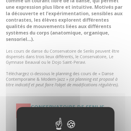
Piano classique & piano jazz
comme un courant libre de la danse, qui permet
Saxophone
une expression plus libre et intuitive. Motivés par
Percussions
la découverte et l’expérimentation, sensibles aux
Trombone
contrastes, les élèves explorent différentes
Trompette
qualités de mouvements liées aux différents
Tuba
systèmes du corps (anatomique, organique,
Violon
sensoriel…).
Violon alto
Les cours de danse du Conservatoire de Senlis peuvent être
Violoncelle
dispensés dans trois lieux différents, le Conservatoire, Le
Les professeurs
Gymnase Beauval ou le Dojo Saint-Peravi.
Valérie Bonardot
Aliénor Brugaillere
Téléchargez ci-dessous le planning des cours de « Danse
Patrice Couvez
Contemporaine & Modern-Jazz »
(ce planning est proposé à
Blandine Cuvillier
titre indicatif et peut faire l’objet de modifications régulières).
Stéphane Chauveau
Benjamin Decoret
Mathilde Engelbach
CONSERVATOIRE DE SENLIS -
Myriam Gallet
PLANNING DANSE MODERN-
Ana Giurgiu-Bondue
JAZZ CONTEMPORAINE ET
Bénédicte Gerard
ADULTE 2019-2020
Thierry Grimont