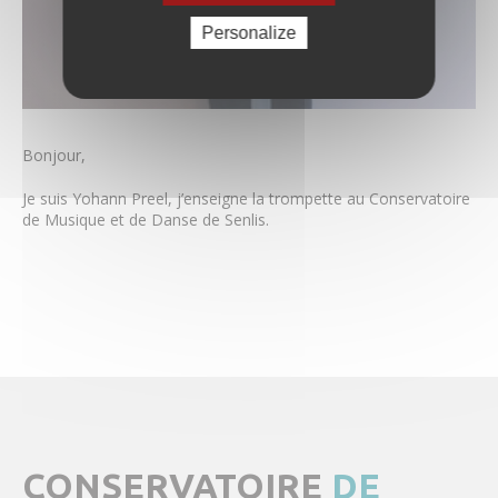
Claire Guilissen
Personalize
Alexandre Koneski
Julien Le Roux
Carlos Marin
Yohann Preel
Cécile Saquet
Bonjour,
Simon Schembri
Benoit Sergeur
Je suis Yohann Preel, j’enseigne la trompette au Conservatoire
Aude Sipieter
de Musique et de Danse de Senlis.
Barbara Skrodzka
Stephan Soeder
Céline Tourniaire
Joël Vancraeynest
Coronavirus – Musique & Danse
Tarifs & règlement intérieur
Actualités & Évènements
Images
CONSERVATOIRE
DE