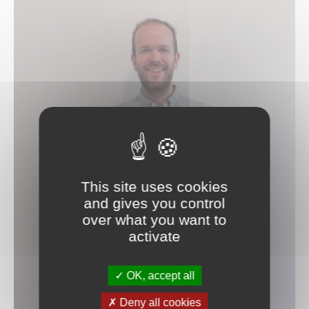
Piano classique & piano jazz
Saxophone
Percussions
Trombone
Trompette
Tuba
Violon
Violon alto
Violoncelle
Les professeurs
Valérie Bonardot
Aliénor Brugaillere
Patrice Couvez
This site uses cookies
Blandine Cuvillier
and gives you control
Stéphane Chauveau
over what you want to
Benjamin Decoret
activate
Mathilde Engelbach
Myriam Gallet
Ana Giurgiu-Bondue
OK, accept all
Bénédicte Gerard
Thierry Grimont
Deny all cookies