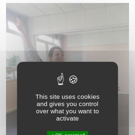
Piano classique & piano jazz
Saxophone
Percussions
Trombone
Trompette
Tuba
Violon
Violon alto
Violoncelle
Les professeurs
Valérie Bonardot
Aliénor Brugaillere
Patrice Couvez
Blandine Cuvillier
Stéphane Chauveau
This site uses cookies
Benjamin Decoret
and gives you control
Mathilde Engelbach
over what you want to
Myriam Gallet
activate
Ana Giurgiu-Bondue
Bénédicte Gerard
Thierry Grimont