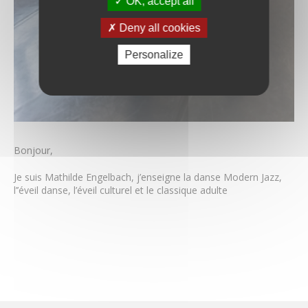
OK, accept all
Claire Guilissen
Alexandre Koneski
Deny all cookies
Julien Le Roux
Carlos Marin
Personalize
Yohann Preel
Cécile Saquet
Simon Schembri
Benoit Sergeur
Aude Sipieter
Barbara Skrodzka
Bonjour,
Stephan Soeder
Céline Tourniaire
Je suis Mathilde Engelbach, j’enseigne la danse Modern Jazz,
l’’éveil danse, l’éveil culturel et le classique adulte
Joël Vancraeynest
Coronavirus – Musique & Danse
Tarifs & règlement intérieur
Actualités & Évènements
Images