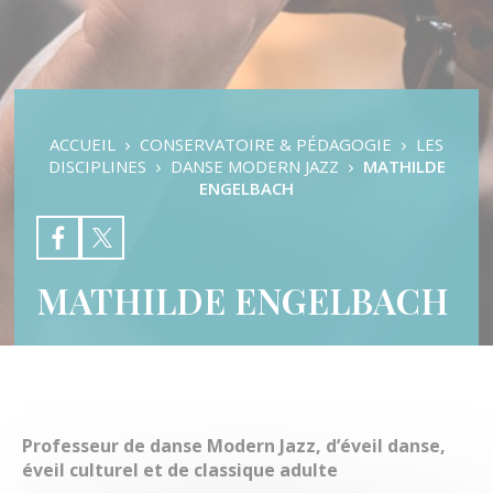
Pratiques d’ensembles
Auditions & Examens
Les Disciplines
Les Orchestres
Formation Musicale
L’éveil Musical
ACCUEIL
CONSERVATOIRE & PÉDAGOGIE
LES
Danse Classique
DISCIPLINES
DANSE MODERN JAZZ
MATHILDE
Danse Contemporaine
ENGELBACH
Danse Modern Jazz
Batterie
Chant
Clarinette
MATHILDE ENGELBACH
Contrebasse
Cor
Flûte traversière
Guitare basse
Guitare classique
Guitare électrique
Hautbois
Professeur de danse Modern Jazz, d’éveil danse,
Grandes Orgues
éveil culturel et de classique adulte