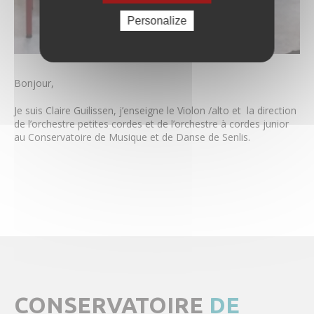
Claire Guilissen
Personalize
Alexandre Koneski
Julien Le Roux
Carlos Marin
Yohann Preel
Bonjour,
Cécile Saquet
Simon Schembri
Je suis Claire Guilissen, j’enseigne le Violon /alto et la direction
Benoit Sergeur
de l’orchestre petites cordes et de l’orchestre à cordes junior
Aude Sipieter
au Conservatoire de Musique et de Danse de Senlis.
Barbara Skrodzka
Stephan Soeder
Céline Tourniaire
Joël Vancraeynest
Coronavirus – Musique & Danse
Tarifs & règlement intérieur
Actualités & Évènements
Images
CONSERVATOIRE
DE