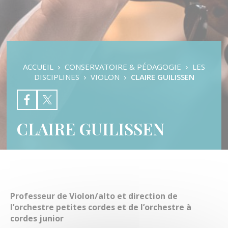
Pratiques d’ensembles
Auditions & Examens
Les Disciplines
Les Orchestres
Formation Musicale
L’éveil Musical
ACCUEIL
CONSERVATOIRE & PÉDAGOGIE
LES
Danse Classique
DISCIPLINES
VIOLON
CLAIRE GUILISSEN
Danse Contemporaine
Danse Modern Jazz
Batterie
Chant
CLAIRE GUILISSEN
Clarinette
Contrebasse
Cor
Flûte traversière
Guitare basse
Guitare classique
Guitare électrique
Professeur de Violon/alto et direction de
Hautbois
l’orchestre petites cordes et de l’orchestre à
Grandes Orgues
cordes junior