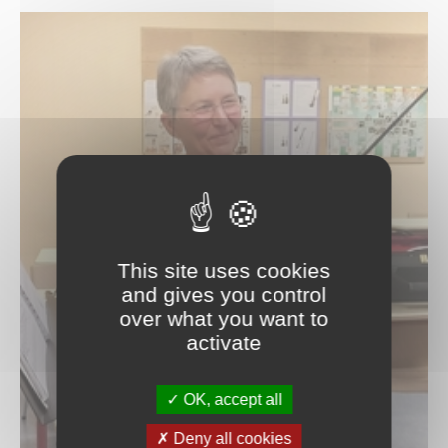
Piano classique & piano jazz
Saxophone
Percussions
Trombone
Trompette
Tuba
Violon
Violon alto
Violoncelle
Les professeurs
Valérie Bonardot
Aliénor Brugaillere
Patrice Couvez
This site uses cookies
Blandine Cuvillier
and gives you control
Stéphane Chauveau
over what you want to
Benjamin Decoret
activate
Mathilde Engelbach
Myriam Gallet
Ana Giurgiu-Bondue
OK, accept all
Bénédicte Gerard
Deny all cookies
Thierry Grimont