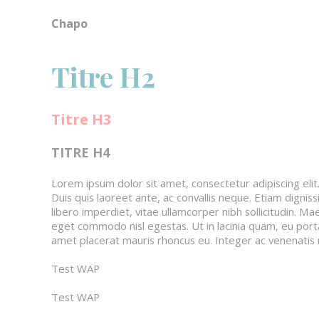
Chapo
Titre H2
Coronavirus – Musique & Danse
Titre H3
TITRE H4
Lorem ipsum dolor sit amet, consectetur adipiscing eli
Duis quis laoreet ante, ac convallis neque. Etiam dignis
libero imperdiet, vitae ullamcorper nibh sollicitudin. Ma
eget commodo nisl egestas. Ut in lacinia quam, eu porta l
amet placerat mauris rhoncus eu. Integer ac venenatis n
Test WAP
Test WAP