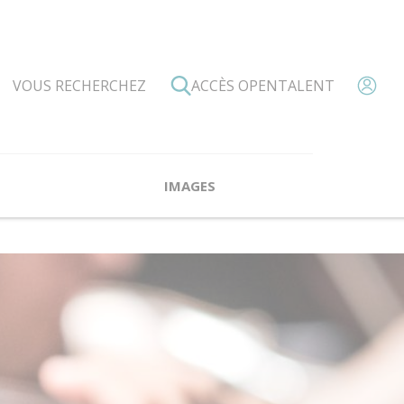
ACCÈS OPENTALENT
IMAGES
’Association PADAM
es professeurs
Valérie Bonardot