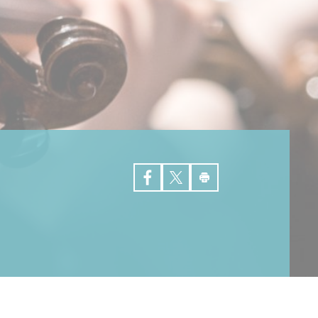
Aliénor Brugaillere
Patrice Couvez
Blandine Cuvillier
Stéphane Chauveau
Benjamin Decoret
Mathilde Engelbach
Myriam Gallet
Ana Giurgiu-Bondue
Bénédicte Gerard
Thierry Grimont
Claire Guilissen
Alexandre Koneski
Julien Le Roux
Carlos Marin
Yohann Preel
Cécile Saquet
Simon Schembri
Benoit Sergeur
Aude Sipieter
Barbara Skrodzka