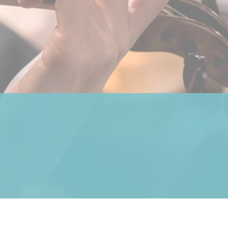
Formation Musicale
L’éveil Musical
Danse Classique
Danse Contemporaine
Danse Modern Jazz
Batterie
Chant
Clarinette
Contrebasse
Cor
Flûte traversière
Guitare basse
Guitare classique
Guitare électrique
Hautbois
Grandes Orgues
Piano classique & piano jazz
Saxophone
Percussions
Trombone