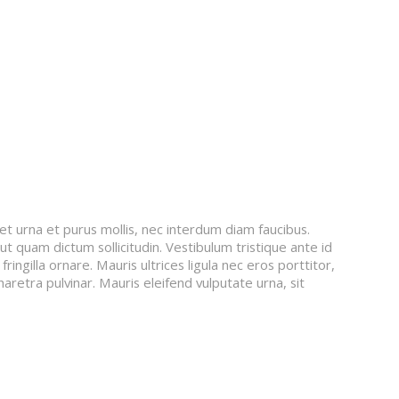
Stephan Soeder
Céline Tourniaire
Joël Vancraeynest
t urna et purus mollis, nec interdum diam faucibus.
t quam dictum sollicitudin. Vestibulum tristique ante id
ingilla ornare. Mauris ultrices ligula nec eros porttitor,
haretra pulvinar. Mauris eleifend vulputate urna, sit