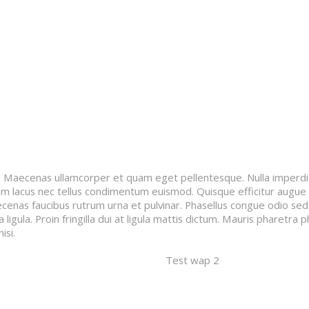
Trompette
Tuba
Violon
Violon alto
Violoncelle
Tarifs & règlement intérieur
t. Maecenas ullamcorper et quam eget pellentesque. Nulla imperdie
sim lacus nec tellus condimentum euismod. Quisque efficitur augue u
ecenas faucibus rutrum urna et pulvinar. Phasellus congue odio sed fr
igula. Proin fringilla dui at ligula mattis dictum. Mauris pharetra p
isi.
Test wap 2